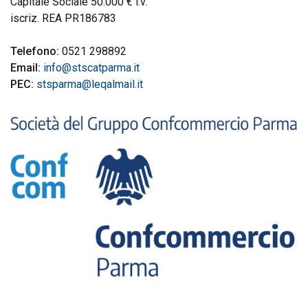
Capitale Sociale 50.000 € i.v.
iscriz. REA PR186783
Telefono:
0521 298892
Email:
info@stscatparma.it
PEC:
stsparma@leqalmail.it