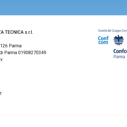
A TECNICA s.r.l.
43126 Parma
pr. di Parma 01908270349
v.
t
t