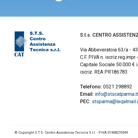
S.t.s. CENTRO ASSISTENZ
Via Abbeveratoia 63/a - 
C.F. P.IVA n. iscriz.reg.im
Capitale Sociale 50.000 € i.
iscriz. REA PR186783
Telefono:
0521 298892
Email:
info@stscatparma.i
PEC:
stsparma@leqalmail.i
© Copyright S.T.S. Centro Assistenza Tecnica S.r.l. - P.IVA 01908270349