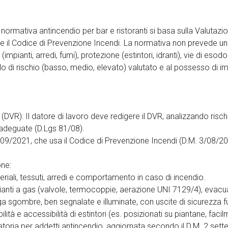
normativa antincendio per bar e ristoranti si basa sulla Valutazi
 il Codice di Prevenzione Incendi. La normativa non prevede una
impianti, arredi, fumi), protezione (estintori, idranti), vie di eso
llo di rischio (basso, medio, elevato) valutato e al possesso di im
(DVR): Il datore di lavoro deve redigere il DVR, analizzando rischi
adeguate (D.Lgs 81/08).
/09/2021, che usa il Codice di Prevenzione Incendi (D.M. 3/08/2015
one:
teriali, tessuti, arredi e comportamento in caso di incendio.
mpianti a gas (valvole, termocoppie, aerazione UNI 7129/4), evac
ga sgombre, ben segnalate e illuminate, con uscite di sicurezza fu
lità e accessibilità di estintori (es. posizionati su piantane, facil
ria per addetti antincendio, aggiornata secondo il D.M. 2 settem