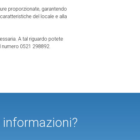
misure proporzionate, garantendo
aratteristiche del locale e alla
essaria. A tal riguardo potete
l numero 0521 298892.
ù informazioni?