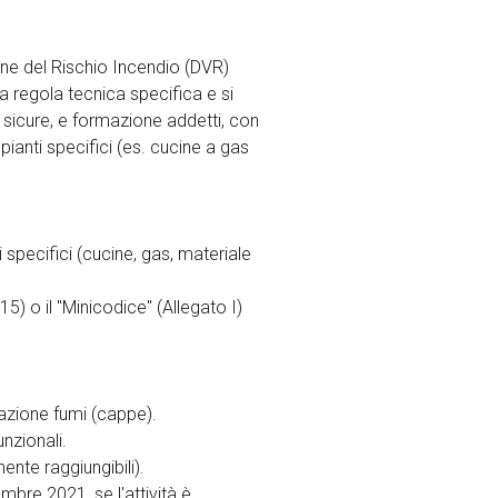
one del Rischio Incendio (DVR)
 regola tecnica specifica e si
do sicure, e formazione addetti, con
pianti specifici (es. cucine a gas
 specifici (cucine, gas, materiale
) o il "Minicodice" (Allegato I)
uazione fumi (cappe).
nzionali.
mente raggiungibili).
bre 2021, se l'attività è