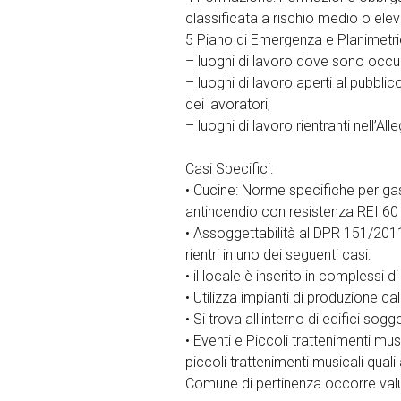
classificata a rischio medio o elev
5 Piano di Emergenza e Planimetrie
– luoghi di lavoro dove sono occu
– luoghi di lavoro aperti al pubbl
dei lavoratori;
– luoghi di lavoro rientranti nell’A
Casi Specifici:
• Cucine: Norme specifiche per gas 
antincendio con resistenza REI 60
• Assoggettabilità al DPR 151/2011
rientri in uno dei seguenti casi:
• il locale è inserito in compless
• Utilizza impianti di produzione c
• Si trova all'interno di edifici sog
• Eventi e Piccoli trattenimenti mu
piccoli trattenimenti musicali qua
Comune di pertinenza occorre valut