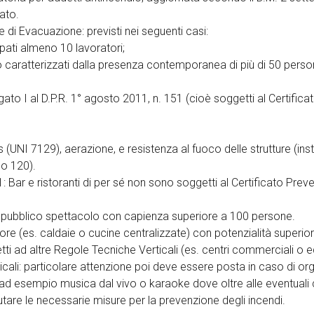
ato.
 di Evacuazione: previsti nei seguenti casi:
pati almeno 10 lavoratori;
ico caratterizzati dalla presenza contemporanea di più di 50 per
llegato I al D.P.R. 1° agosto 2011, n. 151 (cioè soggetti al Certifi
(UNI 7129), aerazione, e resistenza al fuoco delle strutture (inst
 o 120).
: Bar e ristoranti di per sé non sono soggetti al Certificato Pre
i di pubblico spettacolo con capienza superiore a 100 persone.
alore (es. caldaie o cucine centralizzate) con potenzialità superi
getti ad altre Regole Tecniche Verticali (es. centri commerciali o edi
sicali: particolare attenzione poi deve essere posta in caso di o
li ad esempio musica dal vivo o karaoke dove oltre alle eventuali
are le necessarie misure per la prevenzione degli incendi.