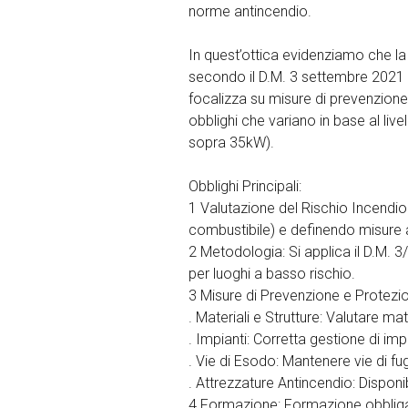
norme antincendio.
In quest’ottica evidenziamo che la 
secondo il D.M. 3 settembre 2021 e
focalizza su misure di prevenzione (
obblighi che variano in base al live
sopra 35kW).
Obblighi Principali:
1 Valutazione del Rischio Incendio 
combustibile) e definendo misure 
2 Metodologia: Si applica il D.M. 3
per luoghi a basso rischio.
3 Misure di Prevenzione e Protezi
. Materiali e Strutture: Valutare ma
. Impianti: Corretta gestione di i
. Vie di Esodo: Mantenere vie di fu
. Attrezzature Antincendio: Disponibi
4 Formazione: Formazione obbligato