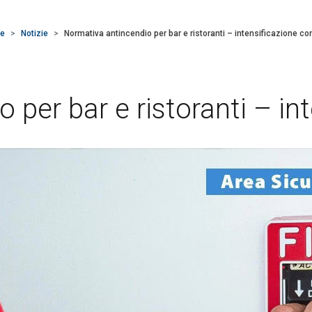
e
Notizie
Normativa antincendio per bar e ristoranti – intensificazione cont
per bar e ristoranti – int