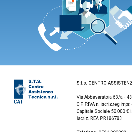
S.t.s. CENTRO ASSISTENZ
Via Abbeveratoia 63/a - 
C.F. P.IVA n. iscriz.reg.im
Capitale Sociale 50.000 € i.
iscriz. REA PR186783